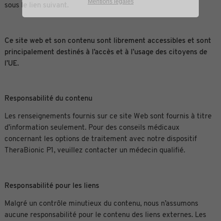
Mentions légales
sous le lien suivant.
Ce site web et son contenu sont librement accessibles et sont
principalement destinés à l’accès et à l’usage des citoyens de
l’UE.
Responsabilité du contenu
Les renseignements fournis sur ce site Web sont fournis à titre
d’information seulement. Pour des conseils médicaux
concernant les options de traitement avec notre dispositif
TheraBionic P1, veuillez contacter un médecin qualifié.
Responsabilité pour les liens
Malgré un contrôle minutieux du contenu, nous n’assumons
aucune responsabilité pour le contenu des liens externes. Les