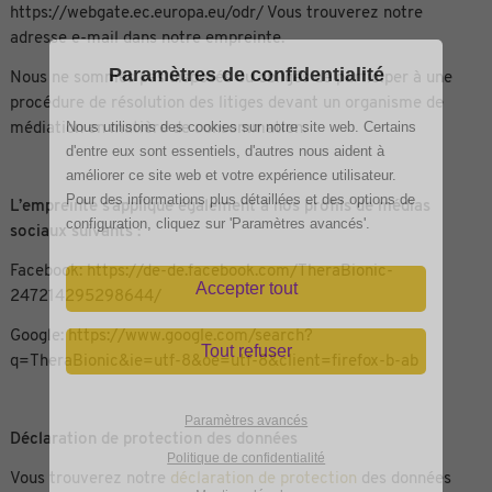
https://webgate.ec.europa.eu/odr/ Vous trouverez notre
adresse e-mail dans notre empreinte.
Paramètres de confidentialité
Nous ne sommes pas disposés ou obligés de participer à une
procédure de résolution des litiges devant un organisme de
médiation en matière de consommation.
Nous utilisons des cookies sur notre site web. Certains
d'entre eux sont essentiels, d'autres nous aident à
améliorer ce site web et votre expérience utilisateur.
Pour des informations plus détaillées et des options de
L’empreinte s’applique également à nos profils de médias
configuration, cliquez sur 'Paramètres avancés'.
sociaux suivants :
Facebook: https://de-de.facebook.com/TheraBionic-
Accepter tout
247214295298644/
Google: https://www.google.com/search?
Tout refuser
q=TheraBionic&ie=utf-8&oe=utf-8&client=firefox-b-ab
Paramètres avancés
Déclaration de protection des données
Politique de confidentialité
Vous trouverez notre
déclaration de protection
des données