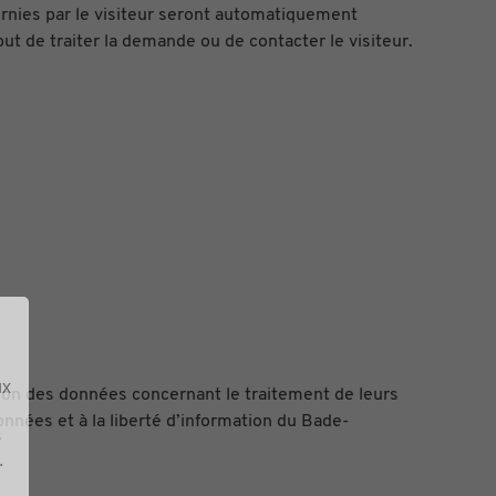
ournies par le visiteur seront automatiquement
t de traiter la demande ou de contacter le visiteur.
ux
tion des données concernant le traitement de leurs
nnées et à la liberté d’information du Bade-
s
.