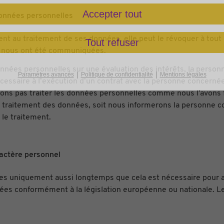
Accepter tout
données personnelles
au traitement de ses données, elle peut le révoquer à tout m
Tout refuser
s nous ont été communiquées.
nées personnelles sur une évaluation des intérêts, la person
|
|
Paramètres avancés
Politique de confidentialité
Mentions légales
cessaire à l’exécution d’un contrat avec la personne concern
ions pas traiter les données personnelles comme nous l’avons f
 le traitement des données, soit nous informerons la personne
 le traitement.
ractère personnel
s uniquement aussi longtemps que cela est nécessaire pour atte
vées conformément à la législation européenne ou nationale. 