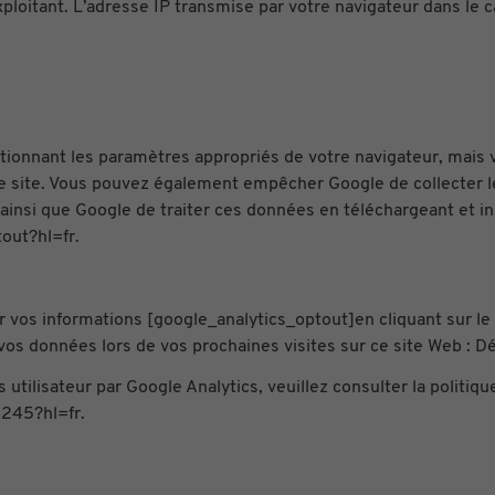
 l’exploitant. L’adresse IP transmise par votre navigateur dans 
ctionnant les paramètres appropriés de votre navigateur, mais v
 ce site. Vous pouvez également empêcher Google de collecter l
) ainsi que Google de traiter ces données en téléchargeant et ins
out?hl=fr.
vos informations [google_analytics_optout]en cliquant sur le 
 vos données lors de vos prochaines visites sur ce site Web : D
 utilisateur par Google Analytics, veuillez consulter la politiqu
245?hl=fr.