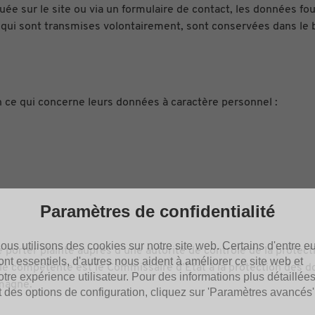
iquée sur le site ou via un formulaire de contact, les données f
qui sont transmises volontairement, sont conservées dans le bu
 ce qui concerne leurs données à caractère personnel :
Paramètres de confidentialité
ous utilisons des cookies sur notre site web. Certains d'entre e
porter plainte auprès d’une autorité de contrôle de la protec
ont essentiels, d'autres nous aident à améliorer ce site web et
le compétente est le Commissaire d’Etat à la protection des do
otre expérience utilisateur. Pour des informations plus détaillée
emagne.
t des options de configuration, cliquez sur 'Paramètres avancés'