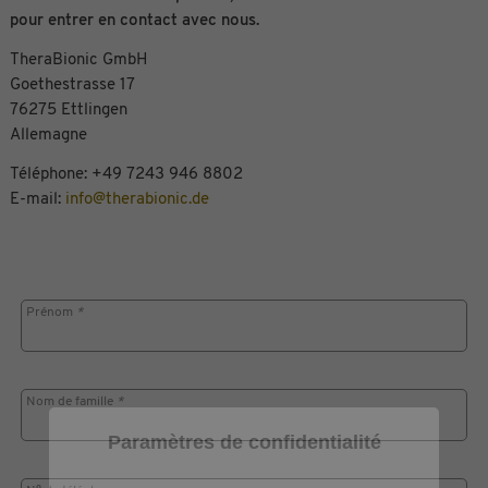
pour entrer en contact avec nous.
TheraBionic GmbH
Goethestrasse 17
76275 Ettlingen
Allemagne
Téléphone: +49 7243 946 8802
E-mail:
info@therabionic.de
Prénom
*
Nom de famille
*
Paramètres de confidentialité