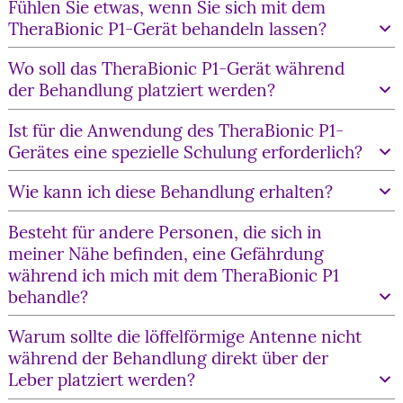
Fühlen Sie etwas, wenn Sie sich mit dem
TheraBionic P1-Gerät behandeln lassen?
Wir nutzen Cookies auf unserer Website. Einige von
ihnen sind essenziell, andere helfen uns dabei, diese
Wo soll das TheraBionic P1-Gerät während
Website und Ihre Nutzererfahrungen zu verbessern.
der Behandlung platziert werden?
Ausführlichere Informationen und
Konfigurationsmöglichkeiten erhalten Sie mit Klick auf
Ist für die Anwendung des TheraBionic P1-
„Erweiterte Einstellungen“.
Gerätes eine spezielle Schulung erforderlich?
Wie kann ich diese Behandlung erhalten?
Alle akzeptieren
Besteht für andere Personen, die sich in
Alle ablehnen
meiner Nähe befinden, eine Gefährdung
während ich mich mit dem TheraBionic P1
behandle?
Erweiterte Einstellungen
Warum sollte die löffelförmige Antenne nicht
Datenschutzerklärung
während der Behandlung direkt über der
Impressum
Leber platziert werden?