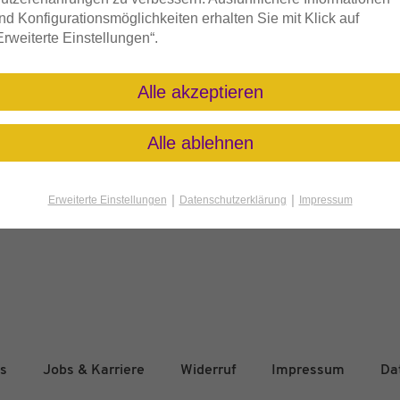
nd Konfigurationsmöglichkeiten erhalten Sie mit Klick auf
Erweiterte Einstellungen“.
Alle akzeptieren
fen
Alle ablehnen
rchgeführt werden.
|
|
Erweiterte Einstellungen
Datenschutzerklärung
Impressum
s
Jobs & Karriere
Widerruf
Impressum
Da