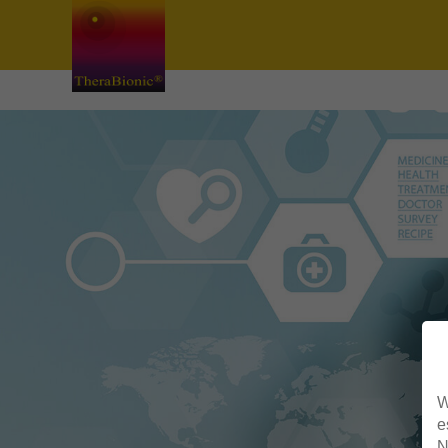
W
e
N