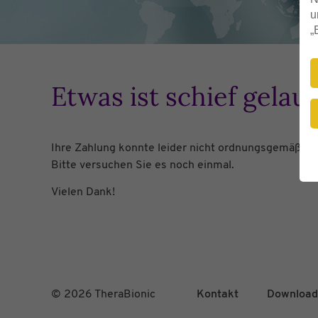
u
„
Etwas ist schief gelau
Ihre Zahlung konnte leider nicht ordnungsgemäß du
Bitte versuchen Sie es noch einmal.
Vielen Dank!
© 2026 TheraBionic
Kontakt
Download