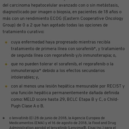
del carcinoma hepatocelular avanzado con o sin metástasis,
diagnosticado por imagen o biopsia, en pacientes de 18 años o
más con un rendimiento ECOG (Eastern Cooperative Oncology
Group) de 0 a 2 que han agotado todas las opciones de
tratamiento curativo:
cuya enfermedad haya progresado mientras recibía
tratamiento de primera línea con sorafenib*, y tratamiento
de segunda línea con regorafenib y/o inmunoterapia; o,
que no pueden tolerar el sorafenib, el regorafenib o la
inmunoterapia* debido a los efectos secundarios
intolerables; y,
con al menos una lesión hepática mensurable por RECIST y
una función hepática permanentemente dañada definida
como: MELD score hasta 29, BCLC Etapa B y C, o Child-
Pugh Clase A o B.
o lenvatinib (El 28 de junio de 2018, la Agencia Europea de
Medicamentos (EMA) y el 16 de agosto de 2018, la Food and Drug
Administration aprobó el lenvatinib (Lenvima®, Eisai Inc.) para el