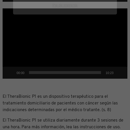
Pie de imprenta
Reproductor
de
vídeo
00:00
10:23
El TheraBionic P1 es un dispositivo terapéutico para el
tratamiento domiciliario de pacientes con cáncer según las
indicaciones determinadas por el médico tratante. (s. 8)
El TheraBionic P1 se utiliza diariamente durante 3 sesiones de
una hora. Para más información, lea las instrucciones de uso.